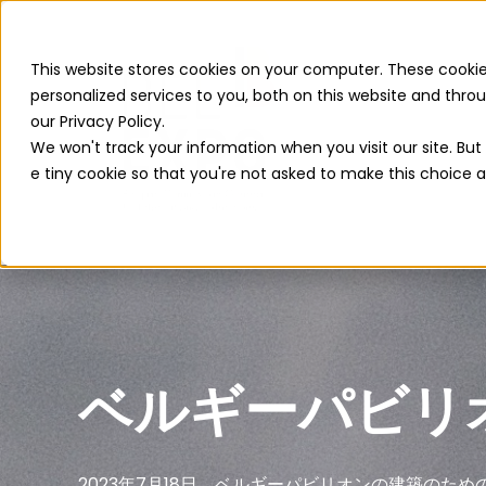
This website stores cookies on your computer. These cooki
personalized services to you, both on this website and thr
our Privacy Policy.
We won't track your information when you visit our site. But 
e tiny cookie so that you're not asked to make this choice a
ベルギーパビリ
2023年7月18日、ベルギーパビリオンの建築のた