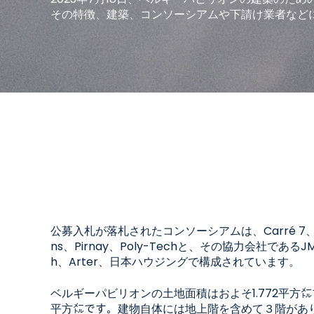
その特徴、建築、コンソーシアムや下請け業者など
公募入札が落札されたコンソーシアムは、Carré 7、Beyon
ns、Pirnay、Poly-Techと、その協力会社であるJMA、
h、Arter、日本ハウジングで構成されています。
ベルギーパビリオンの土地面積はおよそ1.772平方㍍
平方㍍です。建物自体には地上階を含めて３階があり