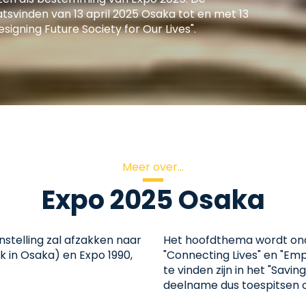
tsvinden van 13 april 2025 Osaka tot en met 13
igning Future Society for Our Lives".
Meer over...
Expo 2025 Osaka
nstelling zal afzakken naar
Het hoofdthema wordt onde
 in Osaka) en Expo 1990,
"Connecting Lives" en "Emp
te vinden zijn in het "Savin
deelname dus toespitsen 