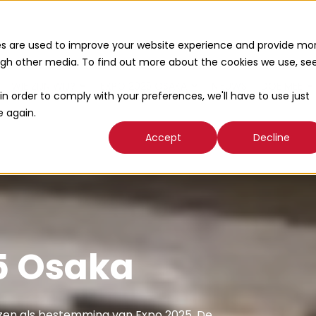
es are used to improve your website experience and provide mo
ough other media. To find out more about the cookies we use, se
WIE ZIJN WIJ?
EXPO 2025 OSAKA
NIEUWS
DOE MEE
in order to comply with your preferences, we'll have to use just
e again.
Accept
Decline
5 Osaka
zen als bestemming van Expo 2025. De