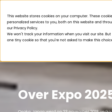
This website stores cookies on your computer. These cooki
personalized services to you, both on this website and thr
our Privacy Policy.
We won't track your information when you visit our site. But 
one tiny cookie so that you're not asked to make this choic
Over Expo 202
Osaka, Japan werd op 23 november 2018 verko