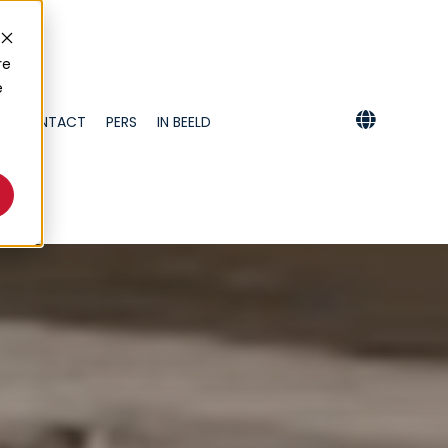
re
e
CONTACT
PERS
IN BEELD