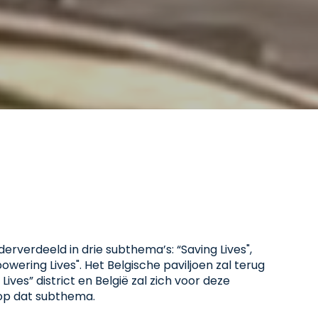
rverdeeld in drie subthema’s: “Saving Lives",
owering Lives". Het Belgische paviljoen zal terug
g Lives” district en België zal zich voor deze
op dat subthema.