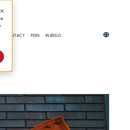
re
e
CONTACT
PERS
IN BEELD