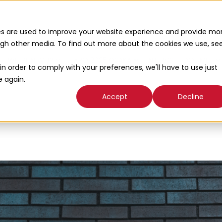
es are used to improve your website experience and provide mo
ough other media. To find out more about the cookies we use, se
WIE ZIJN WIJ?
EXPO 2025 OSAKA
NIEUWS
DOE MEE
in order to comply with your preferences, we'll have to use just
e again.
Accept
Decline