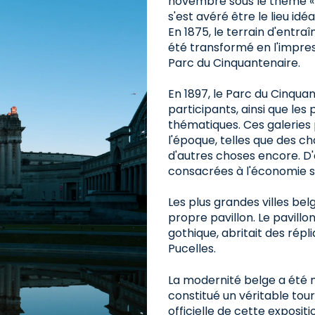
novembre sous le thème « 
s'est avéré être le lieu idéa
En 1875, le terrain d'entraî
été transformé en l'impres
Parc du Cinquantenaire.
En 1897, le Parc du Cinquan
participants, ainsi que les
thématiques. Ces galeries 
l'époque, telles que des c
d'autres choses encore. D'
consacrées à l'économie so
Les plus grandes villes bel
propre pavillon. Le pavillo
gothique, abritait des rép
Pucelles.
La modernité belge a été m
constitué un véritable to
officielle de cette exposi