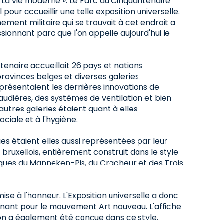
La vie moderne ». Le Parc du Cinquantenaire
l pour accueillir une telle exposition universelle.
nement militaire qui se trouvait à cet endroit a
sionnant parc que l'on appelle aujourd'hui le
tenaire accueillait 26 pays et nations
 provinces belges et diverses galeries
présentaient les dernières innovations de
haudières, des systèmes de ventilation et bien
autres galeries étaient quant à elles
ciale et à l'hygiène.
ges étaient elles aussi représentées par leur
n bruxellois, entièrement construit dans le style
liques du Manneken-Pis, du Cracheur et des Trois
ise à l'honneur. L'Exposition universelle a donc
urnant pour le mouvement Art nouveau. L'affiche
tion a également été conçue dans ce style.