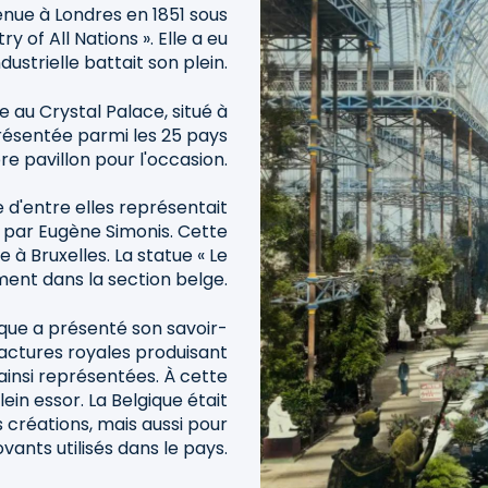
enue à Londres en 1851 sous
y of All Nations ». Elle a eu
ndustrielle battait son plein.
e au Crystal Palace, situé à
résentée parmi les 25 pays
re pavillon pour l'occasion.
e d'entre elles représentait
e par Eugène Simonis. Cette
e à Bruxelles. La statue « Le
ment dans la section belge.
lgique a présenté son savoir-
ufactures royales produisant
t ainsi représentées. À cette
lein essor. La Belgique était
créations, mais aussi pour
vants utilisés dans le pays.