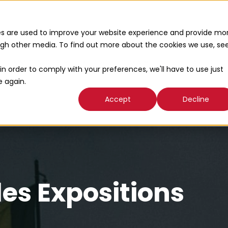
es are used to improve your website experience and provide mo
ough other media. To find out more about the cookies we use, se
I SOMMES-NOUS?
EXPO 2025 OSAKA
ACTU
PARTICIPEZ
in order to comply with your preferences, we'll have to use just
e again.
Accept
Decline
les Expositions