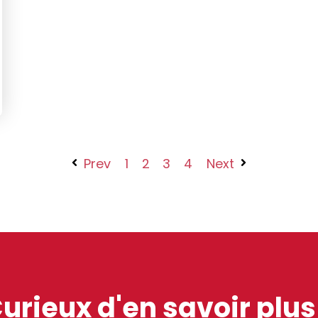
Prev
1
2
3
4
Next
urieux d'en savoir plus