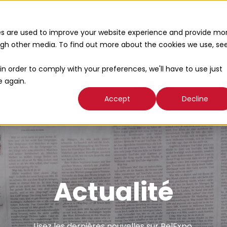
es are used to improve your website experience and provide mo
ough other media. To find out more about the cookies we use, se
I SOMMES-NOUS?
EXPO 2025 OSAKA
ACTU
PARTICIPEZ
in order to comply with your preferences, we'll have to use just
e again.
Accept
Decline
Actualité
Lisez les dernières nouvelles sur BelExpo.