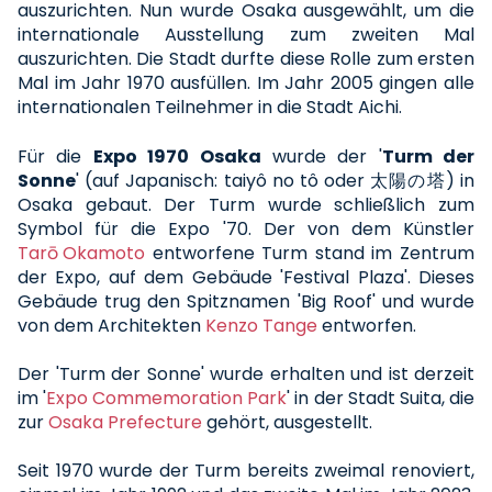
auszurichten. Nun wurde Osaka ausgewählt, um die
internationale Ausstellung zum zweiten Mal
auszurichten. Die Stadt durfte diese Rolle zum ersten
Mal im Jahr 1970 ausfüllen. Im Jahr 2005 gingen alle
internationalen Teilnehmer in die Stadt Aichi.
Für die
Expo 1970 Osaka
wurde der '
Turm der
Sonne
' (auf Japanisch: taiyô no tô oder 太陽の塔) in
Osaka gebaut. Der Turm wurde schließlich zum
Symbol für die Expo '70. Der von dem Künstler
Tarō Okamoto
entworfene Turm stand im Zentrum
der Expo, auf dem Gebäude 'Festival Plaza'. Dieses
Gebäude trug den Spitznamen 'Big Roof' und wurde
von dem Architekten
Kenzo Tange
entworfen.
Der 'Turm der Sonne' wurde erhalten und ist derzeit
im '
Expo Commemoration Park
' in der Stadt Suita, die
zur
Osaka Prefecture
gehört, ausgestellt.
Seit 1970 wurde der Turm bereits zweimal renoviert,